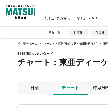
はじめての方へ
楽しむ・学ぶ
商品一覧
日本株
米国株
松井証券ホーム
マーケット情報(株式市況・株価検索など)
東亜
6848 東証スタンダード
チャート：
東亜ディー
株価
チャート
時系列