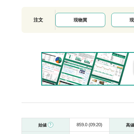
注文
現物買
現
859.0 (09:20)
始値
高