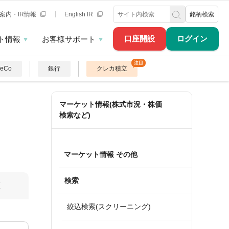
案内・IR情報
English IR
銘柄検索
口座開設
ログイン
ト情報
お客様サポート
DeCo
銀行
クレカ積立
マーケット情報(株式市況・株価
検索など)
マーケット情報 その他
検索
算
絞込検索(スクリーニング)