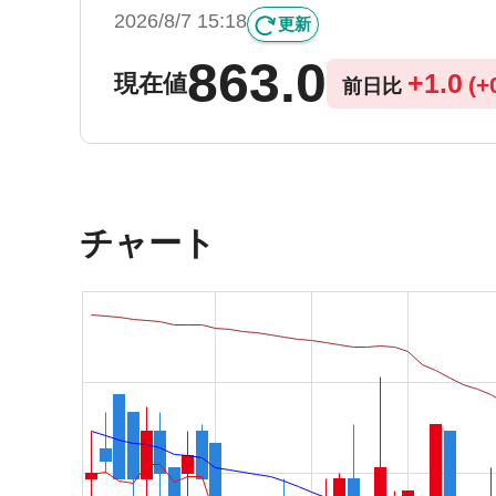
2026/8/7 15:18
更新
863.0
+
1.0
現在値
(
+
前日比
チャート