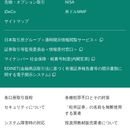
先物・オプション取引
NISA
iDeCo
米ドルMMF
サイトマップ
日本取引所グループ＜適時開示情報閲覧サービス＞
証券取引等監視委員会＜情報受付窓口＞
マイナンバー 社会保障・税番号制度(内閣官房)
EDINET(金融商品取引法に基づく有価証券報告書等の開示書類に
関する電子開示システム)
各口座取引規程
各種犯罪手口とその対策
セキュリティについて
「松井証券」の名前を無断使用
する業者
システム障害時の対応
投資用教材販売業者について