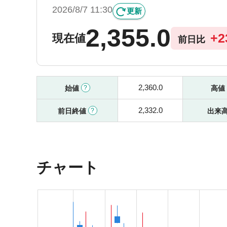
2026/8/7 11:30
更新
2,355.0
+
2
現在値
前日比
2,360.0
始値
高値
2,332.0
前日終値
出来
チャート