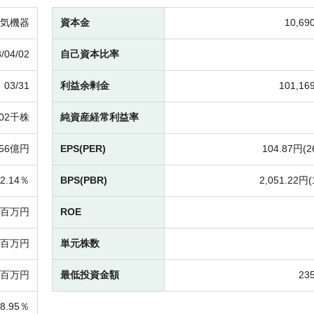
気機器
資本金
10,6
/04/02
自己資本比率
03/31
利益余剰金
101,1
302千株
純資産経常利益率
656億円
EPS(PER)
104.87円(
2
2.14％
BPS(PBR)
2,051.22円(
32百万円
ROE
62百万円
単元株数
50百万円
最低投資金額
23
28.95％