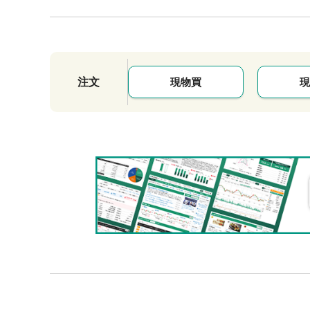
注文
現物買
現