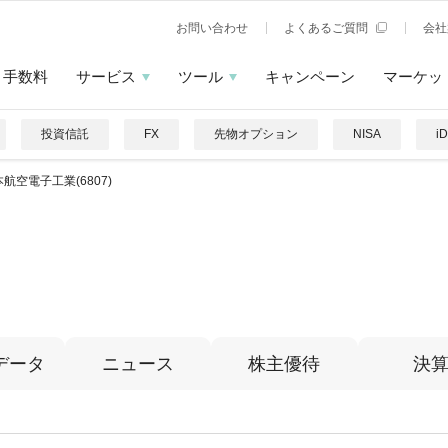
お問い合わせ
よくあるご質問
会社
手数料
サービス
ツール
キャンペーン
マーケッ
投資信託
FX
先物オプション
NISA
i
航空電子工業(6807)
データ
ニュース
株主優待
決