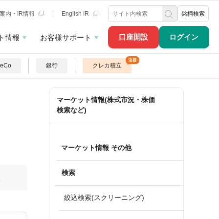
案内・IR情報
English IR
銘柄検索
口座開設
ログイン
ト情報
お客様サポート
DeCo
銀行
クレカ積立
マーケット情報(株式市況・株価
検索など)
マーケット情報 その他
検索
算
絞込検索(スクリーニング)