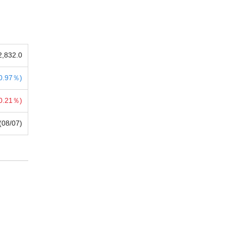
2,832.0
0.97％)
0.21％)
(08/07)