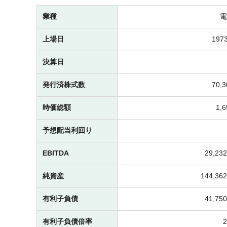
業種
電
上場日
1973
決算日
発行済株式数
70,
時価総額
1,
予想配当利回り
EBITDA
29,2
純資産
144,3
有利子負債
41,7
有利子負債倍率