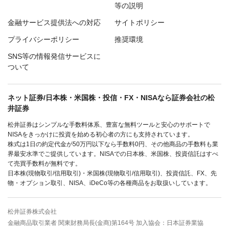
等の説明
金融サービス提供法への対応
サイトポリシー
プライバシーポリシー
推奨環境
SNS等の情報発信サービスに
ついて
ネット証券/日本株・米国株・投信・FX・NISAなら証券会社の松
井証券
松井証券はシンプルな手数料体系、豊富な無料ツールと安心のサポートで
NISAをきっかけに投資を始める初心者の方にも支持されています。
株式は1日の約定代金が50万円以下なら手数料0円、その他商品の手数料も業
界最安水準でご提供しています。NISAでの日本株、米国株、投資信託はすべ
て売買手数料が無料です。
日本株(現物取引/信用取引)・米国株(現物取引/信用取引)、投資信託、FX、先
物・オプション取引、NISA、iDeCo等の各種商品をお取扱いしています。
松井証券株式会社
金融商品取引業者 関東財務局長(金商)第164号 加入協会：日本証券業協