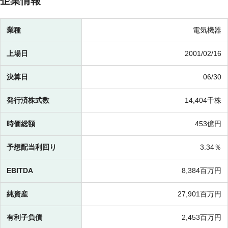
企業情報
業種
電気機器
上場日
2001/02/16
決算日
06/30
発行済株式数
14,404千株
時価総額
453億円
予想配当利回り
3.34％
EBITDA
8,384百万円
純資産
27,901百万円
有利子負債
2,453百万円