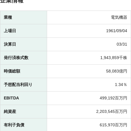
企業情報
業種
電気機器
上場日
1961/09/04
決算日
03/31
発行済株式数
1,943,859千株
時価総額
58,083億円
予想配当利回り
1.34％
EBITDA
499,192百万円
純資産
2,203,545百万円
有利子負債
615,970百万円