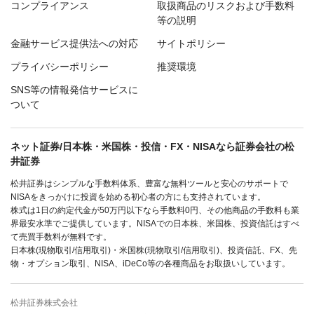
コンプライアンス
取扱商品のリスクおよび手数料
等の説明
金融サービス提供法への対応
サイトポリシー
プライバシーポリシー
推奨環境
SNS等の情報発信サービスに
ついて
ネット証券/日本株・米国株・投信・FX・NISAなら証券会社の松
井証券
松井証券はシンプルな手数料体系、豊富な無料ツールと安心のサポートで
NISAをきっかけに投資を始める初心者の方にも支持されています。
株式は1日の約定代金が50万円以下なら手数料0円、その他商品の手数料も業
界最安水準でご提供しています。NISAでの日本株、米国株、投資信託はすべ
て売買手数料が無料です。
日本株(現物取引/信用取引)・米国株(現物取引/信用取引)、投資信託、FX、先
物・オプション取引、NISA、iDeCo等の各種商品をお取扱いしています。
松井証券株式会社