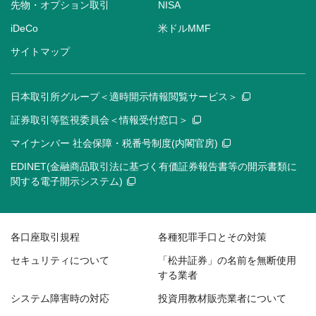
先物・オプション取引
NISA
iDeCo
米ドルMMF
サイトマップ
日本取引所グループ＜適時開示情報閲覧サービス＞
証券取引等監視委員会＜情報受付窓口＞
マイナンバー 社会保障・税番号制度(内閣官房)
EDINET(金融商品取引法に基づく有価証券報告書等の開示書類に
関する電子開示システム)
各口座取引規程
各種犯罪手口とその対策
セキュリティについて
「松井証券」の名前を無断使用
する業者
システム障害時の対応
投資用教材販売業者について