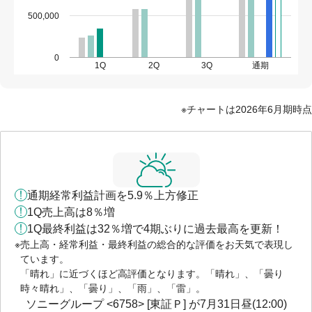
500,000
0
1Q
2Q
3Q
通期
チャートは2026年6月期時点
通期経常利益計画を5.9％上方修正
1Q売上高は8％増
1Q最終利益は32％増で4期ぶりに過去最高を更新！
売上高・経常利益・最終利益の総合的な評価をお天気で表現し
ています。
「晴れ」に近づくほど高評価となります。「晴れ」、「曇り
時々晴れ」、「曇り」、「雨」、「雷」。
ソニーグループ <6758> [東証Ｐ] が7月31日昼(12:00)