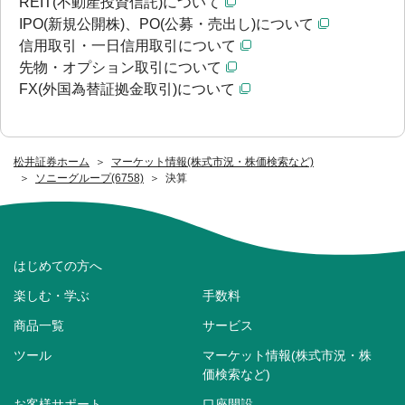
REIT(不動産投資信託)について
IPO(新規公開株)、PO(公募・売出し)について
信用取引・一日信用取引について
先物・オプション取引について
FX(外国為替証拠金取引)について
松井証券ホーム
マーケット情報(株式市況・株価検索など)
ソニーグループ(6758)
決算
はじめての方へ
楽しむ・学ぶ
手数料
商品一覧
サービス
ツール
マーケット情報(株式市況・株
価検索など)
お客様サポート
口座開設