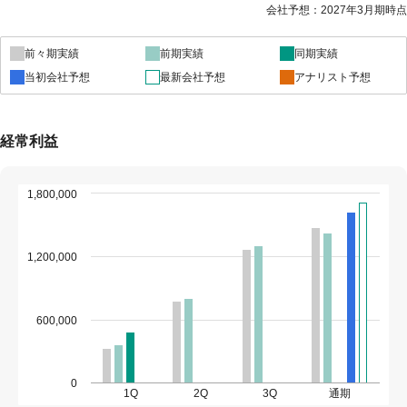
会社予想：2027年3月期時点
前々期実績
前期実績
同期実績
当初会社予想
最新会社予想
アナリスト予想
経常利益
1,800,000
1,200,000
600,000
0
1Q
2Q
3Q
通期