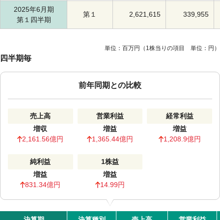
2025年6月期
第１
2,621,615
339,955
第１四半期
単位：百万円（1株当りの項目 単位：円）
四半期毎
前年同期との比較
売上高
営業利益
経常利益
増収
増益
増益
2,161.56億円
1,365.44億円
1,208.9億円
純利益
1株益
増益
増益
831.34億円
14.99円
決算期
決算種別
売上高
営業利益