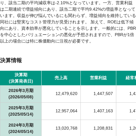
り、該当二期の平均減収率は-2.10%となっています。一方、営業利益
は二期連続で増益傾向にあり、該当二期で平均9.42%の増益率となって
います。収益が伸び悩んでいるにも関わらず、増益傾向を維持している
同社には堅実なコスト管理力が見受けれます。 加えて、ROEは低下傾
向にあり、資本効率が悪化していることを示します。一般的には、PBR
を中心としたバリュエーションの悪化が予想されますので、PBRが1倍
以上の場合には特に株価動向に注視が必要です。
決算情報
決算期
売上高
営業利益
経常
(決算発表日)
2026年3月期
12,479,620
1,447,507
1,4
(2026/05/08)
2025年3月期
12,957,064
1,407,163
1,4
(2025/05/14)
2024年3月期
13,020,768
1,208,831
1,2
(2024/05/14)