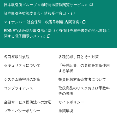
日本取引所グループ＜適時開示情報閲覧サービス＞
証券取引等監視委員会＜情報受付窓口＞
マイナンバー 社会保障・税番号制度(内閣官房)
EDINET(金融商品取引法に基づく有価証券報告書等の開示書類に
関する電子開示システム)
各口座取引規程
各種犯罪手口とその対策
セキュリティについて
「松井証券」の名前を無断使用
する業者
システム障害時の対応
投資用教材販売業者について
コンプライアンス
取扱商品のリスクおよび手数料
等の説明
金融サービス提供法への対応
サイトポリシー
プライバシーポリシー
推奨環境