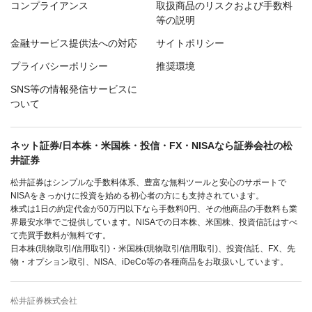
コンプライアンス
取扱商品のリスクおよび手数料
等の説明
金融サービス提供法への対応
サイトポリシー
プライバシーポリシー
推奨環境
SNS等の情報発信サービスに
ついて
ネット証券/日本株・米国株・投信・FX・NISAなら証券会社の松
井証券
松井証券はシンプルな手数料体系、豊富な無料ツールと安心のサポートで
NISAをきっかけに投資を始める初心者の方にも支持されています。
株式は1日の約定代金が50万円以下なら手数料0円、その他商品の手数料も業
界最安水準でご提供しています。NISAでの日本株、米国株、投資信託はすべ
て売買手数料が無料です。
日本株(現物取引/信用取引)・米国株(現物取引/信用取引)、投資信託、FX、先
物・オプション取引、NISA、iDeCo等の各種商品をお取扱いしています。
松井証券株式会社