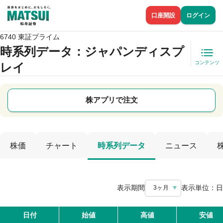
口座開設
ログイン
6740 東証プライム
時系列データ
：ジャパンディスプ
コンテンツ
レイ
株アプリで注文
株価
チャート
時系列データ
ニュース
表示期間
表示単位：
日
3ヶ月
日付
始値
高値
安値