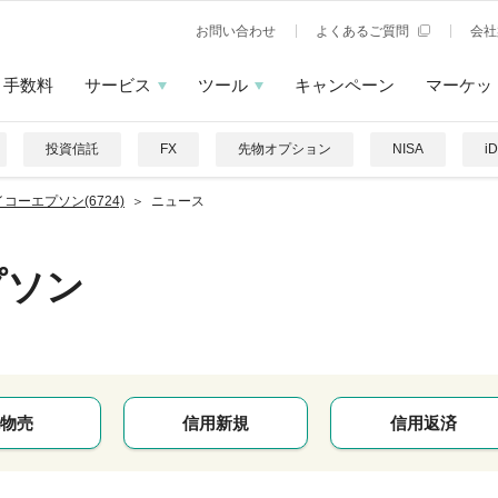
お問い合わせ
よくあるご質問
会社
手数料
サービス
ツール
キャンペーン
マーケッ
投資信託
FX
先物オプション
NISA
i
コーエプソン(6724)
ニュース
プソン
物売
信用新規
信用返済