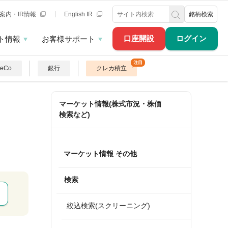
案内・IR情報
English IR
銘柄検索
口座開設
ログイン
ト情報
お客様サポート
DeCo
銀行
クレカ積立
マーケット情報(株式市況・株価
検索など)
マーケット情報 その他
検索
絞込検索(スクリーニング)