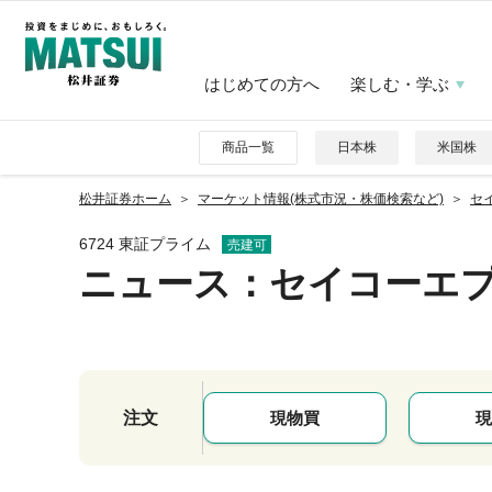
はじめての方へ
楽しむ・学ぶ
商品一覧
日本株
米国株
松井証券ホーム
マーケット情報(株式市況・株価検索など)
セイ
6724 東証プライム
売建可
ニュース
：セイコーエ
注文
現物買
現