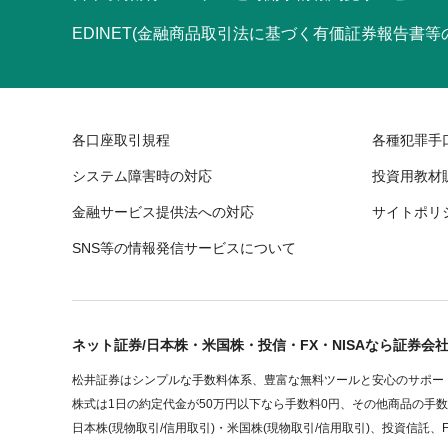
EDINET(金融商品取引法に基づく有価証券報告書
各口座取引規程
各種犯罪手
システム障害時の対応
投資用教材
金融サービス提供法への対応
サイトポリ
SNS等の情報発信サービスについて
ネット証券/日本株・米国株・投信・FX・NISAなら証券会
松井証券はシンプルな手数料体系、豊富な無料ツールと安心のサポート
株式は1日の約定代金が50万円以下なら手数料0円、その他商品の手
日本株(現物取引/信用取引)・米国株(現物取引/信用取引)、投資信託、