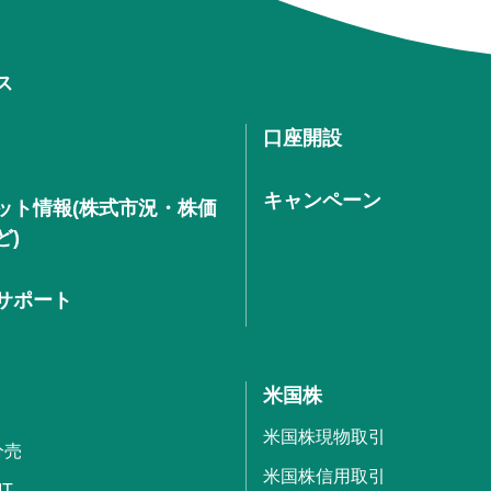
ス
口座開設
キャンペーン
ット情報(株式市況・株価
ど)
サポート
米国株
米国株現物取引
分売
米国株信用取引
IT