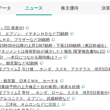
データ
ニュース
株主優待
決
～7日 発表分)
、エプソン、イチネンＨＤなど73銘柄
んＨＤ、ブラザーなど34銘柄
15時30分以降の上昇1367銘柄・下落1169銘柄（東証終値比）
ジメントは保有割合が減少したと報告 [変更報告書No.21]
(2) ―本日につながる期待株は？―
ン、鶴見製など42銘柄
プライム】引け後 … ホンダ、スズキ、アステラス (8月5日
）：鶴見製、日本ＣＭＫ、ホーチキ
期業績予想の上方修正と自社株買い発表を好感
プライム】寄付 … ホンダ、ローム、スズキ (8月5日発表分)
：アルコニクス、エプソン、武蔵精密など
ス、三洋化、オムロンなどに注目！