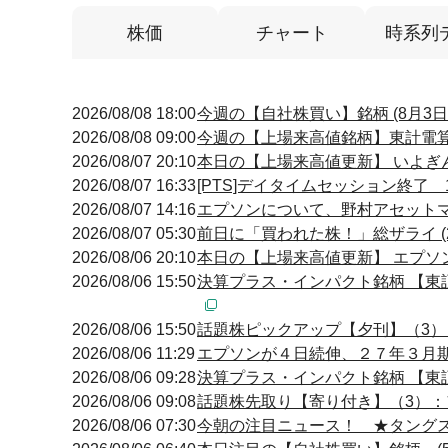
株価
チャート
時系列
2026/08/08 18:00
今週の【自社株買い】銘柄 (8月3日
2026/08/08 09:00
今週の【上場来高値銘柄】東計電算
2026/08/07 20:10
本日の【上場来高値更新】 いよぎ
2026/08/07 16:33
[PTS]デイタイムセッション終了 
2026/08/07 14:16
エプソンについて、野村アセットマネ
2026/08/07 05:30
前日に「買われた株！」総ザライ 
2026/08/06 20:10
本日の【上場来高値更新】 エプソ
2026/08/06 15:50
決算プラス・インパクト銘柄 【東証
2026/08/06 15:50
話題株ピックアップ【夕刊】（3
2026/08/06 11:29
エプソンが４日続伸、２７年３月
2026/08/06 09:28
決算プラス・インパクト銘柄 【東証
2026/08/06 09:08
話題株先取り【寄り付き】（3）
2026/08/06 07:30
今朝の注目ニュース！ ★タング