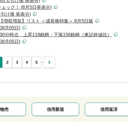
日大引け後 発表分)
ック！ (8月5日発表分)
引け後 発表分)
月期【増収増益】リスト ＜成長株特集＞ 8月5日版
8月05日)
時30分時点 上昇119銘柄・下落158銘柄（東証終値比）
8月05日)
…
2
3
4
5
次
物売
信用新規
信用返済