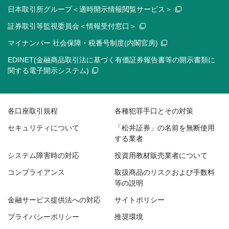
日本取引所グループ＜適時開示情報閲覧サービス＞
証券取引等監視委員会＜情報受付窓口＞
マイナンバー 社会保障・税番号制度(内閣官房)
EDINET(金融商品取引法に基づく有価証券報告書等の開示書類に
関する電子開示システム)
各口座取引規程
各種犯罪手口とその対策
セキュリティについて
「松井証券」の名前を無断使用
する業者
システム障害時の対応
投資用教材販売業者について
コンプライアンス
取扱商品のリスクおよび手数料
等の説明
金融サービス提供法への対応
サイトポリシー
プライバシーポリシー
推奨環境