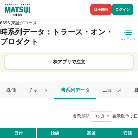
口座開設
ログイン
6696 東証グロース
時系列データ
：トラース・オン・
コンテンツ
プロダクト
株アプリで注文
株価
チャート
時系列データ
ニュース
表示期間
表示単位：
日
3ヶ月
日付
始値
高値
安値