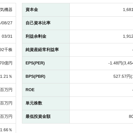
気機器
資本金
1,6
/08/27
自己資本比率
03/31
利益余剰金
1,9
692千株
純資産経常利益率
70億円
EPS(PER)
-
1.48円(
3,45
1.21％
BPS(PBR)
527.57円(
0百万円
ROE
86百万円
単元株数
62百万円
最低投資金額
8
01.66％