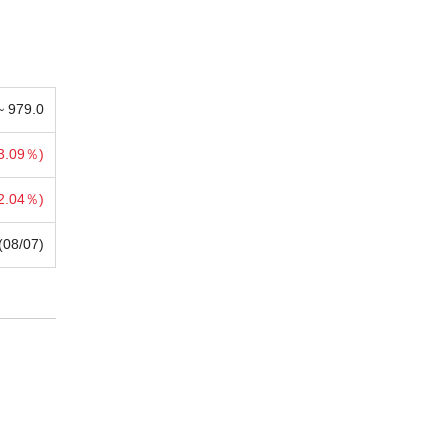
 ~
979.0
3.09％)
2.04％)
(08/07)