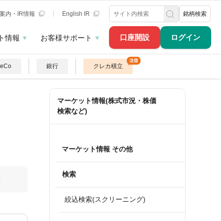
案内・IR情報
English IR
銘柄検索
口座開設
ログイン
ト情報
お客様サポート
DeCo
銀行
クレカ積立
マーケット情報(株式市況・株価
検索など)
マーケット情報 その他
検索
算
絞込検索(スクリーニング)