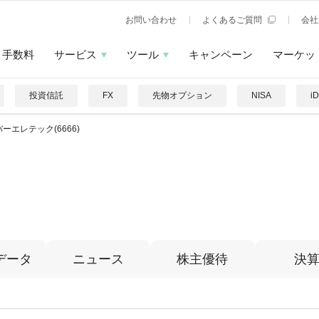
お問い合わせ
よくあるご質問
会社
手数料
サービス
ツール
キャンペーン
マーケッ
投資信託
FX
先物オプション
NISA
i
ーエレテック(6666)
ク
データ
ニュース
株主優待
決