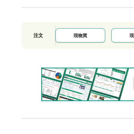
注文
現物買
現