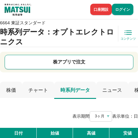
口座開設
ログイン
6664 東証スタンダード
時系列データ
：オプトエレクトロ
コンテンツ
ニクス
株アプリで注文
株価
チャート
時系列データ
ニュース
表示期間
表示単位：
日
3ヶ月
日付
始値
高値
安値