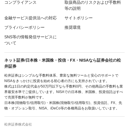
コンプライアンス
取扱商品のリスクおよび手数料
等の説明
金融サービス提供法への対応
サイトポリシー
プライバシーポリシー
推奨環境
SNS等の情報発信サービスに
ついて
ネット証券/日本株・米国株・投信・FX・NISAなら証券会社の松
井証券
松井証券はシンプルな手数料体系、豊富な無料ツールと安心のサポートで
NISAをきっかけに投資を始める初心者の方にも支持されています。
株式は1日の約定代金が50万円以下なら手数料0円、その他商品の手数料も業
界最安水準でご提供しています。NISAでの日本株、米国株、投資信託はすべ
て売買手数料が無料です。
日本株(現物取引/信用取引)・米国株(現物取引/信用取引)、投資信託、FX、先
物・オプション取引、NISA、iDeCo等の各種商品をお取扱いしています。
松井証券株式会社