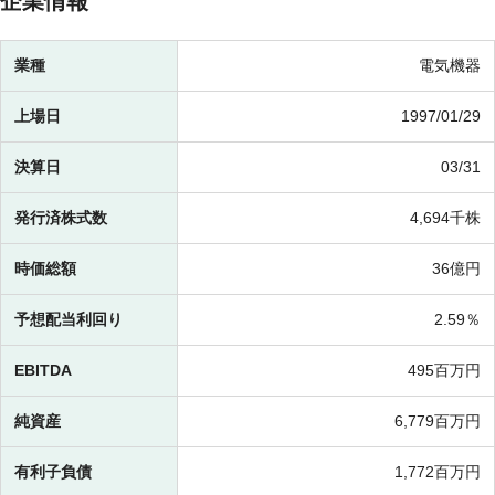
企業情報
業種
電気機器
上場日
1997/01/29
決算日
03/31
発行済株式数
4,694千株
時価総額
36億円
予想配当利回り
2.59％
EBITDA
495百万円
純資産
6,779百万円
有利子負債
1,772百万円