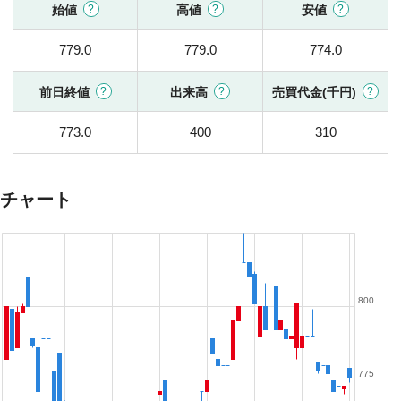
始値
高値
安値
779.0
779.0
774.0
前日終値
出来高
売買代金(千円)
773.0
400
310
チャート
800
775