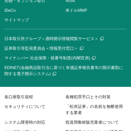
先物・オプション取引
NISA
iDeCo
米ドルMMF
サイトマップ
日本取引所グループ＜適時開示情報閲覧サービス＞
証券取引等監視委員会＜情報受付窓口＞
マイナンバー 社会保障・税番号制度(内閣官房)
EDINET(金融商品取引法に基づく有価証券報告書等の開示書類に
関する電子開示システム)
各口座取引規程
各種犯罪手口とその対策
セキュリティについて
「松井証券」の名前を無断使用
する業者
システム障害時の対応
投資用教材販売業者について