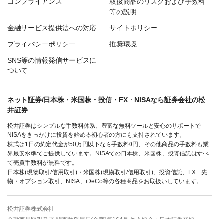
コンプライアンス
取扱商品のリスクおよび手数料
等の説明
金融サービス提供法への対応
サイトポリシー
プライバシーポリシー
推奨環境
SNS等の情報発信サービスに
ついて
ネット証券/日本株・米国株・投信・FX・NISAなら証券会社の松
井証券
松井証券はシンプルな手数料体系、豊富な無料ツールと安心のサポートで
NISAをきっかけに投資を始める初心者の方にも支持されています。
株式は1日の約定代金が50万円以下なら手数料0円、その他商品の手数料も業
界最安水準でご提供しています。NISAでの日本株、米国株、投資信託はすべ
て売買手数料が無料です。
日本株(現物取引/信用取引)・米国株(現物取引/信用取引)、投資信託、FX、先
物・オプション取引、NISA、iDeCo等の各種商品をお取扱いしています。
松井証券株式会社