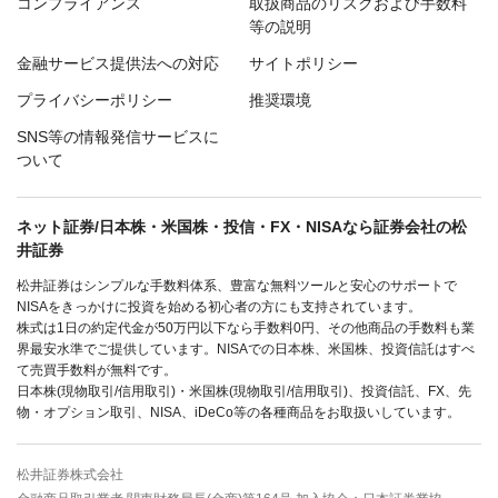
コンプライアンス
取扱商品のリスクおよび手数料
等の説明
金融サービス提供法への対応
サイトポリシー
プライバシーポリシー
推奨環境
SNS等の情報発信サービスに
ついて
ネット証券/日本株・米国株・投信・FX・NISAなら証券会社の松
井証券
松井証券はシンプルな手数料体系、豊富な無料ツールと安心のサポートで
NISAをきっかけに投資を始める初心者の方にも支持されています。
株式は1日の約定代金が50万円以下なら手数料0円、その他商品の手数料も業
界最安水準でご提供しています。NISAでの日本株、米国株、投資信託はすべ
て売買手数料が無料です。
日本株(現物取引/信用取引)・米国株(現物取引/信用取引)、投資信託、FX、先
物・オプション取引、NISA、iDeCo等の各種商品をお取扱いしています。
松井証券株式会社