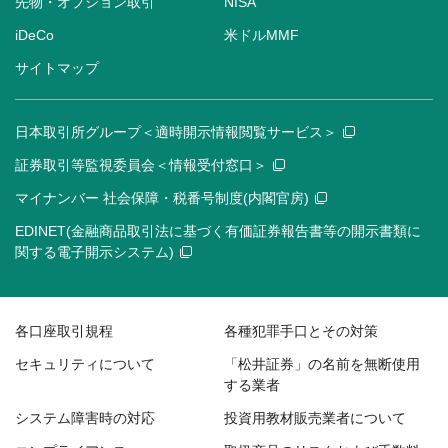
先物・オプション取引
NISA
iDeCo
米ドルMMF
サイトマップ
日本取引所グループ＜適時開示情報閲覧サービス＞
証券取引等監視委員会＜情報受付窓口＞
マイナンバー 社会保障・税番号制度(内閣官房)
EDINET(金融商品取引法に基づく有価証券報告書等の開示書類に
関する電子開示システム)
各口座取引規程
各種犯罪手口とその対策
セキュリティについて
「松井証券」の名前を無断使用
する業者
システム障害時の対応
投資用教材販売業者について