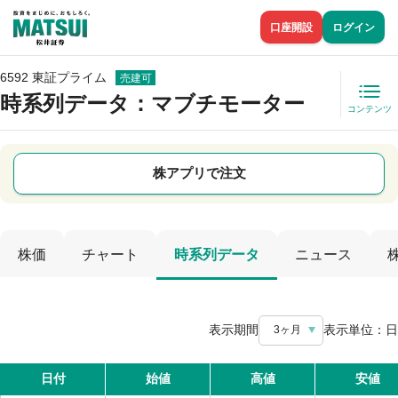
口座開設
ログイン
6592 東証プライム
売建可
時系列データ
：マブチモーター
コンテンツ
株アプリで注文
株価
チャート
時系列データ
ニュース
表示期間
表示単位：
日
3ヶ月
日付
始値
高値
安値