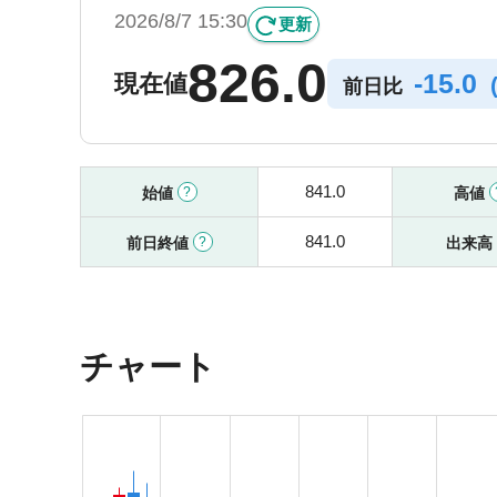
2026/8/7 15:30
更新
826.0
-
15.0
現在値
前日比
841.0
始値
高値
841.0
前日終値
出来高
チャート