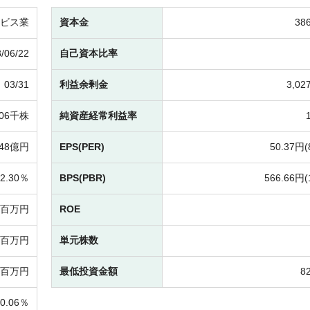
ビス業
資本金
38
/06/22
自己資本比率
03/31
利益余剰金
3,0
806千株
純資産経常利益率
48億円
EPS(PER)
50.37円(
2.30％
BPS(PBR)
566.66円(
7百万円
ROE
90百万円
単元株数
2百万円
最低投資金額
8
0.06％