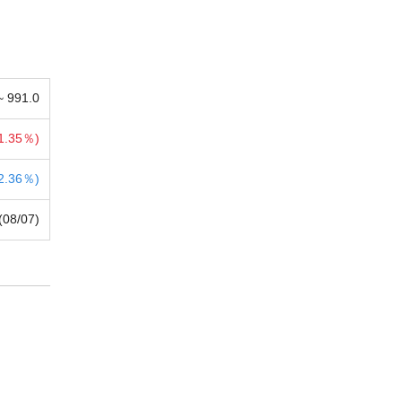
 ~
991.0
1.35％)
2.36％)
(08/07)