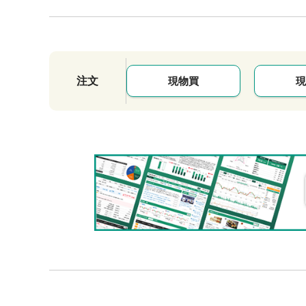
注文
現物買
現