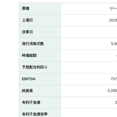
業種
サー
上場日
2018
決算日
発行済株式数
5,
時価総額
予想配当利回り
EBITDA
75
純資産
3,2
有利子負債
有利子負債倍率