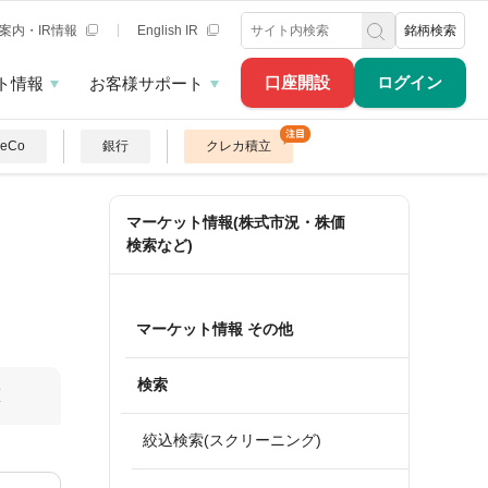
案内・IR情報
English IR
銘柄検索
口座開設
ログイン
ト情報
お客様サポート
DeCo
銀行
クレカ積立
マーケット情報(株式市況・株価
検索など)
マーケット情報 その他
検索
算
絞込検索(スクリーニング)