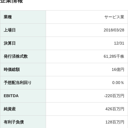
企業情報
業種
サービス業
上場日
2018/03/28
決算日
12/31
発行済株式数
61,285千株
時価総額
16億円
予想配当利回り
0.00％
EBITDA
-
220百万円
純資産
426百万円
有利子負債
128百万円