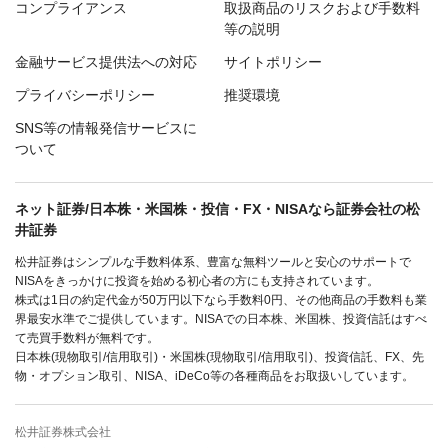
コンプライアンス
取扱商品のリスクおよび手数料
等の説明
金融サービス提供法への対応
サイトポリシー
プライバシーポリシー
推奨環境
SNS等の情報発信サービスに
ついて
ネット証券/日本株・米国株・投信・FX・NISAなら証券会社の松
井証券
松井証券はシンプルな手数料体系、豊富な無料ツールと安心のサポートで
NISAをきっかけに投資を始める初心者の方にも支持されています。
株式は1日の約定代金が50万円以下なら手数料0円、その他商品の手数料も業
界最安水準でご提供しています。NISAでの日本株、米国株、投資信託はすべ
て売買手数料が無料です。
日本株(現物取引/信用取引)・米国株(現物取引/信用取引)、投資信託、FX、先
物・オプション取引、NISA、iDeCo等の各種商品をお取扱いしています。
松井証券株式会社