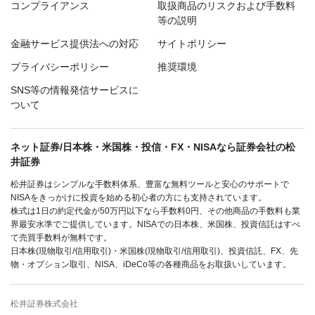
コンプライアンス
取扱商品のリスクおよび手数料
等の説明
金融サービス提供法への対応
サイトポリシー
プライバシーポリシー
推奨環境
SNS等の情報発信サービスに
ついて
ネット証券/日本株・米国株・投信・FX・NISAなら証券会社の松
井証券
松井証券はシンプルな手数料体系、豊富な無料ツールと安心のサポートで
NISAをきっかけに投資を始める初心者の方にも支持されています。
株式は1日の約定代金が50万円以下なら手数料0円、その他商品の手数料も業
界最安水準でご提供しています。NISAでの日本株、米国株、投資信託はすべ
て売買手数料が無料です。
日本株(現物取引/信用取引)・米国株(現物取引/信用取引)、投資信託、FX、先
物・オプション取引、NISA、iDeCo等の各種商品をお取扱いしています。
松井証券株式会社