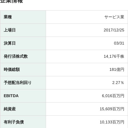
企業情報
業種
サービス業
上場日
2017/12/25
決算日
03/31
発行済株式数
14,176千株
時価総額
181億円
予想配当利回り
2.27％
EBITDA
6,016百万円
純資産
15,609百万円
有利子負債
10,133百万円