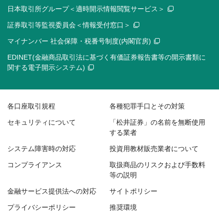
日本取引所グループ＜適時開示情報閲覧サービス＞
証券取引等監視委員会＜情報受付窓口＞
マイナンバー 社会保障・税番号制度(内閣官房)
EDINET(金融商品取引法に基づく有価証券報告書等の開示書類に
関する電子開示システム)
各口座取引規程
各種犯罪手口とその対策
セキュリティについて
「松井証券」の名前を無断使用
する業者
システム障害時の対応
投資用教材販売業者について
コンプライアンス
取扱商品のリスクおよび手数料
等の説明
金融サービス提供法への対応
サイトポリシー
プライバシーポリシー
推奨環境