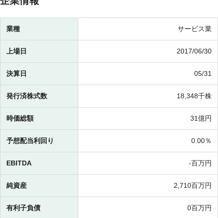
企業情報
業種
サービス業
上場日
2017/06/30
決算日
05/31
発行済株式数
18,348千株
時価総額
31億円
予想配当利回り
0.00％
EBITDA
-百万円
純資産
2,710百万円
有利子負債
0百万円