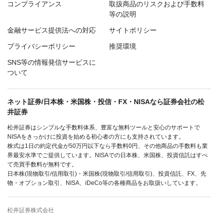
コンプライアンス
取扱商品のリスクおよび手数料
等の説明
金融サービス提供法への対応
サイトポリシー
プライバシーポリシー
推奨環境
SNS等の情報発信サービスに
ついて
ネット証券/日本株・米国株・投信・FX・NISAなら証券会社の松
井証券
松井証券はシンプルな手数料体系、豊富な無料ツールと安心のサポートで
NISAをきっかけに投資を始める初心者の方にも支持されています。
株式は1日の約定代金が50万円以下なら手数料0円、その他商品の手数料も業
界最安水準でご提供しています。NISAでの日本株、米国株、投資信託はすべ
て売買手数料が無料です。
日本株(現物取引/信用取引)・米国株(現物取引/信用取引)、投資信託、FX、先
物・オプション取引、NISA、iDeCo等の各種商品をお取扱いしています。
松井証券株式会社