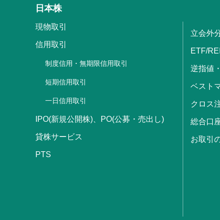
日本株
現物取引
立会外
信用取引
ETF/RE
制度信用・無期限信用取引
逆指値
短期信用取引
ベストマ
一日信用取引
クロス
IPO(新規公開株)、PO(公募・売出し)
総合口
貸株サービス
お取引
PTS