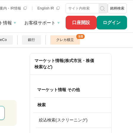
案内・IR情報
English IR
銘柄検索
口座開設
ログイン
ト情報
お客様サポート
DeCo
銀行
クレカ積立
マーケット情報(株式市況・株価
検索など)
マーケット情報 その他
検索
絞込検索(スクリーニング)