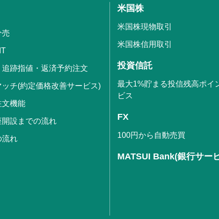
米国株
米国株現物取引
分売
米国株信用取引
IT
投資信託
・追跡指値・返済予約注文
最大1%貯まる投信残高ポイ
ッチ(約定価格改善サービス)
ビス
注文機能
FX
座開設までの流れ
100円から自動売買
の流れ
MATSUI Bank(銀行サー