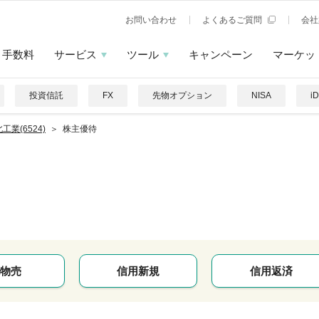
お問い合わせ
よくあるご質問
会社
手数料
サービス
ツール
キャンペーン
マーケッ
投資信託
FX
先物オプション
NISA
i
工業(6524)
株主優待
物売
信用新規
信用返済