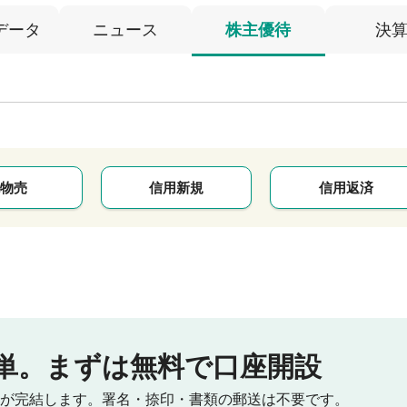
データ
ニュース
株主優待
決
物売
信用新規
信用返済
単。
まずは無料で口座開設
が完結します。
署名・捺印・書類の郵送は不要です。