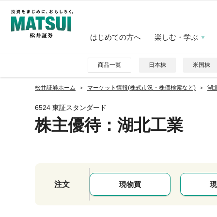
はじめての方へ
楽しむ・学ぶ
商品一覧
日本株
米国株
松井証券ホーム
マーケット情報(株式市況・株価検索など)
湖北
6524 東証スタンダード
株主優待
：湖北工業
注文
現物買
現