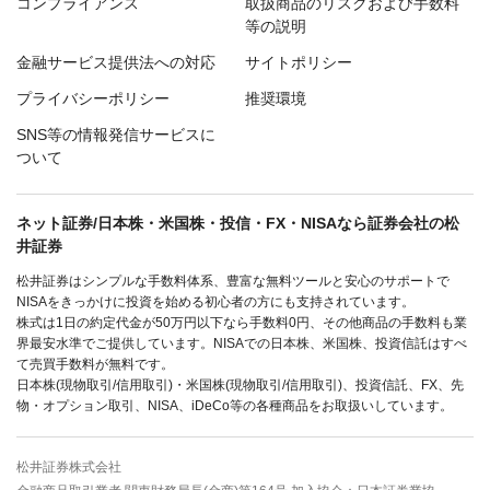
コンプライアンス
取扱商品のリスクおよび手数料
等の説明
金融サービス提供法への対応
サイトポリシー
プライバシーポリシー
推奨環境
SNS等の情報発信サービスに
ついて
ネット証券/日本株・米国株・投信・FX・NISAなら証券会社の松
井証券
松井証券はシンプルな手数料体系、豊富な無料ツールと安心のサポートで
NISAをきっかけに投資を始める初心者の方にも支持されています。
株式は1日の約定代金が50万円以下なら手数料0円、その他商品の手数料も業
界最安水準でご提供しています。NISAでの日本株、米国株、投資信託はすべ
て売買手数料が無料です。
日本株(現物取引/信用取引)・米国株(現物取引/信用取引)、投資信託、FX、先
物・オプション取引、NISA、iDeCo等の各種商品をお取扱いしています。
松井証券株式会社