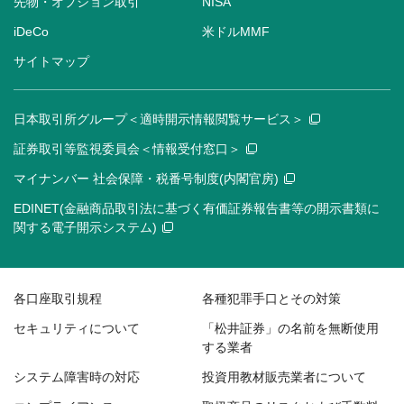
先物・オプション取引
NISA
iDeCo
米ドルMMF
サイトマップ
日本取引所グループ＜適時開示情報閲覧サービス＞
証券取引等監視委員会＜情報受付窓口＞
マイナンバー 社会保障・税番号制度(内閣官房)
EDINET(金融商品取引法に基づく有価証券報告書等の開示書類に
関する電子開示システム)
各口座取引規程
各種犯罪手口とその対策
セキュリティについて
「松井証券」の名前を無断使用
する業者
システム障害時の対応
投資用教材販売業者について