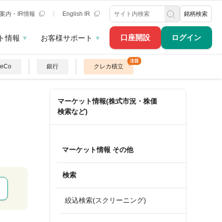
案内・IR情報
English IR
銘柄検索
口座開設
ログイン
ト情報
お客様サポート
DeCo
銀行
クレカ積立
マーケット情報(株式市況・株価
検索など)
マーケット情報 その他
検索
絞込検索(スクリーニング)