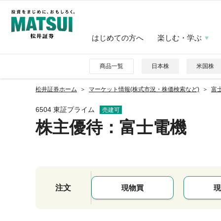
はじめての方へ
楽しむ・学ぶ
商品一覧
日本株
米国株
松井証券ホーム
マーケット情報(株式市況・株価検索など)
富士
6504 東証プライム
売建可
株主優待
：富士電機
注文
現物買
現