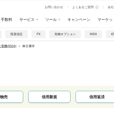
お問い合わせ
よくあるご質問
会社
手数料
サービス
ツール
キャンペーン
マーケッ
投資信託
FX
先物オプション
NISA
i
電機(6504)
株主優待
物売
信用新規
信用返済