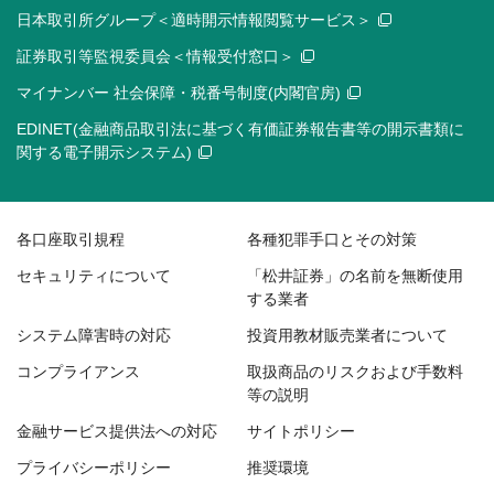
日本取引所グループ＜適時開示情報閲覧サービス＞
証券取引等監視委員会＜情報受付窓口＞
マイナンバー 社会保障・税番号制度(内閣官房)
EDINET(金融商品取引法に基づく有価証券報告書等の開示書類に
関する電子開示システム)
各口座取引規程
各種犯罪手口とその対策
セキュリティについて
「松井証券」の名前を無断使用
する業者
システム障害時の対応
投資用教材販売業者について
コンプライアンス
取扱商品のリスクおよび手数料
等の説明
金融サービス提供法への対応
サイトポリシー
プライバシーポリシー
推奨環境