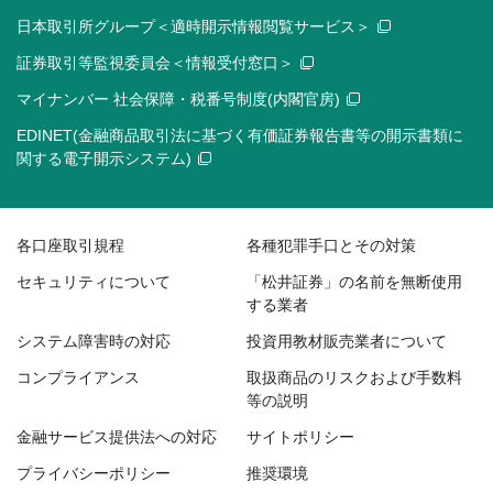
日本取引所グループ＜適時開示情報閲覧サービス＞
証券取引等監視委員会＜情報受付窓口＞
マイナンバー 社会保障・税番号制度(内閣官房)
EDINET(金融商品取引法に基づく有価証券報告書等の開示書類に
関する電子開示システム)
各口座取引規程
各種犯罪手口とその対策
セキュリティについて
「松井証券」の名前を無断使用
する業者
システム障害時の対応
投資用教材販売業者について
コンプライアンス
取扱商品のリスクおよび手数料
等の説明
金融サービス提供法への対応
サイトポリシー
プライバシーポリシー
推奨環境