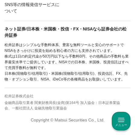
SNS等の情報発信サービスに
ついて
ネット証券/日本株・米国株・投信・FX・NISAなら証券会社の松
井証券
松井証券はシンプルな手数料体系、豊富な無料ツールと安心のサポートで
NISAをきっかけに投資を始める初心者の方にも支持されています。
株式は1日の約定代金が50万円以下なら手数料0円、その他商品の手数料も業
界最安水準でご提供しています。NISAでの日本株、米国株、投資信託はすべ
て売買手数料が無料です。
日本株(現物取引/信用取引)・米国株(現物取引/信用取引)、投資信託、FX、先
物・オプション取引、NISA、iDeCo等の各種商品をお取扱いしています。
松井証券株式会社
金融商品取引業者 関東財務局長(金商)第164号 加入協会：日本証券業協
会、一般社団法人 金融先物取引業協会
Copyright © Matsui Securities Co., Ltd.
メニュー