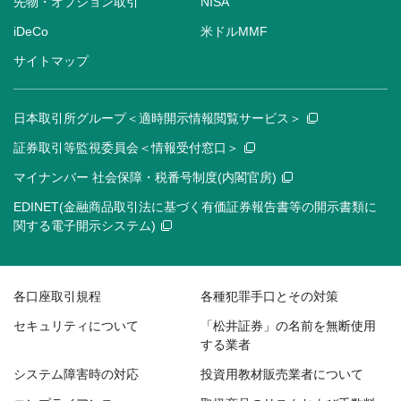
先物・オプション取引
NISA
iDeCo
米ドルMMF
サイトマップ
日本取引所グループ＜適時開示情報閲覧サービス＞
証券取引等監視委員会＜情報受付窓口＞
マイナンバー 社会保障・税番号制度(内閣官房)
EDINET(金融商品取引法に基づく有価証券報告書等の開示書類に
関する電子開示システム)
各口座取引規程
各種犯罪手口とその対策
セキュリティについて
「松井証券」の名前を無断使用
する業者
システム障害時の対応
投資用教材販売業者について