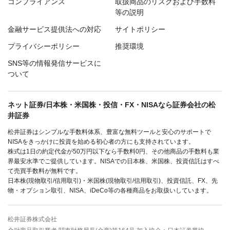
コンプライアンス
取扱商品のリスクおよび手数料
等の説明
金融サービス提供法への対応
サイトポリシー
プライバシーポリシー
推奨環境
SNS等の情報発信サービスに
ついて
ネット証券/日本株・米国株・投信・FX・NISAなら証券会社の松
井証券
松井証券はシンプルな手数料体系、豊富な無料ツールと安心のサポートで
NISAをきっかけに投資を始める初心者の方にも支持されています。
株式は1日の約定代金が50万円以下なら手数料0円、その他商品の手数料も業
界最安水準でご提供しています。NISAでの日本株、米国株、投資信託はすべ
て売買手数料が無料です。
日本株(現物取引/信用取引)・米国株(現物取引/信用取引)、投資信託、FX、先
物・オプション取引、NISA、iDeCo等の各種商品をお取扱いしています。
松井証券株式会社