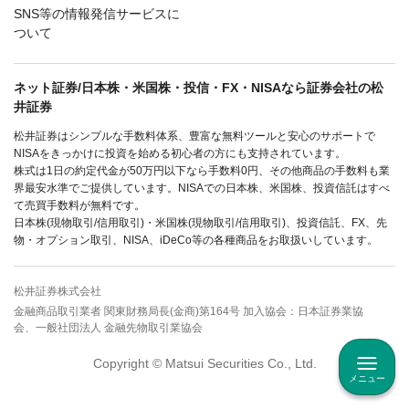
SNS等の情報発信サービスに
ついて
ネット証券/日本株・米国株・投信・FX・NISAなら証券会社の松
井証券
松井証券はシンプルな手数料体系、豊富な無料ツールと安心のサポートで
NISAをきっかけに投資を始める初心者の方にも支持されています。
株式は1日の約定代金が50万円以下なら手数料0円、その他商品の手数料も業
界最安水準でご提供しています。NISAでの日本株、米国株、投資信託はすべ
て売買手数料が無料です。
日本株(現物取引/信用取引)・米国株(現物取引/信用取引)、投資信託、FX、先
物・オプション取引、NISA、iDeCo等の各種商品をお取扱いしています。
松井証券株式会社
金融商品取引業者 関東財務局長(金商)第164号 加入協会：日本証券業協
会、一般社団法人 金融先物取引業協会
Copyright © Matsui Securities Co., Ltd.
メニュー