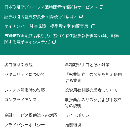
日本取引所グループ＜適時開示情報閲覧サービス＞
証券取引等監視委員会＜情報受付窓口＞
マイナンバー 社会保障・税番号制度(内閣官房)
EDINET(金融商品取引法に基づく有価証券報告書等の開示書類に
関する電子開示システム)
各口座取引規程
各種犯罪手口とその対策
セキュリティについて
「松井証券」の名前を無断使用
する業者
システム障害時の対応
投資用教材販売業者について
コンプライアンス
取扱商品のリスクおよび手数料
等の説明
金融サービス提供法への対応
サイトポリシー
プライバシーポリシー
推奨環境