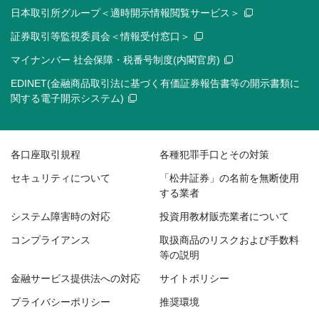
日本取引所グループ＜適時開示情報閲覧サービス＞
証券取引等監視委員会＜情報受付窓口＞
マイナンバー 社会保障・税番号制度(内閣官房)
EDINET(金融商品取引法に基づく有価証券報告書等の開示書類に
関する電子開示システム)
各口座取引規程
各種犯罪手口とその対策
セキュリティについて
「松井証券」の名前を無断使用
する業者
システム障害時の対応
投資用教材販売業者について
コンプライアンス
取扱商品のリスクおよび手数料
等の説明
金融サービス提供法への対応
サイトポリシー
プライバシーポリシー
推奨環境