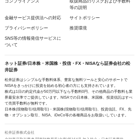
コンプライアンス
取扱商品のリスクおよび手数料
等の説明
金融サービス提供法への対応
サイトポリシー
プライバシーポリシー
推奨環境
SNS等の情報発信サービスに
ついて
ネット証券/日本株・米国株・投信・FX・NISAなら証券会社の松
井証券
松井証券はシンプルな手数料体系、豊富な無料ツールと安心のサポートで
NISAをきっかけに投資を始める初心者の方にも支持されています。
株式は1日の約定代金が50万円以下なら手数料0円、その他商品の手数料も業
界最安水準でご提供しています。NISAでの日本株、米国株、投資信託はすべ
て売買手数料が無料です。
日本株(現物取引/信用取引)・米国株(現物取引/信用取引)、投資信託、FX、先
物・オプション取引、NISA、iDeCo等の各種商品をお取扱いしています。
松井証券株式会社