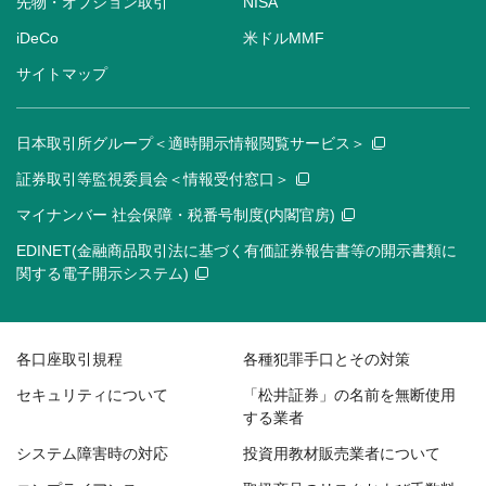
先物・オプション取引
NISA
iDeCo
米ドルMMF
サイトマップ
日本取引所グループ＜適時開示情報閲覧サービス＞
証券取引等監視委員会＜情報受付窓口＞
マイナンバー 社会保障・税番号制度(内閣官房)
EDINET(金融商品取引法に基づく有価証券報告書等の開示書類に
関する電子開示システム)
各口座取引規程
各種犯罪手口とその対策
セキュリティについて
「松井証券」の名前を無断使用
する業者
システム障害時の対応
投資用教材販売業者について