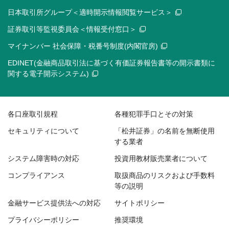
日本取引所グループ＜適時開示情報閲覧サービス＞
証券取引等監視委員会＜情報受付窓口＞
マイナンバー 社会保障・税番号制度(内閣官房)
EDINET(金融商品取引法に基づく有価証券報告書等の開示書類に
関する電子開示システム)
各口座取引規程
各種犯罪手口とその対策
セキュリティについて
「松井証券」の名前を無断使用
する業者
システム障害時の対応
投資用教材販売業者について
コンプライアンス
取扱商品のリスクおよび手数料
等の説明
金融サービス提供法への対応
サイトポリシー
プライバシーポリシー
推奨環境