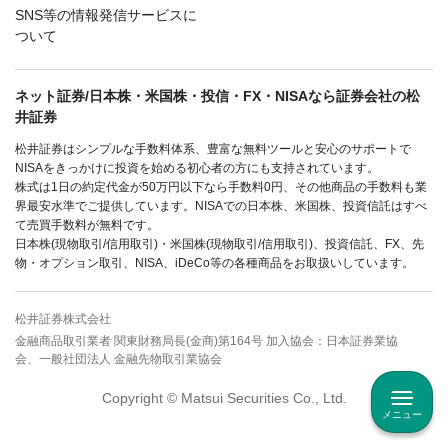
SNS等の情報発信サービスに
ついて
ネット証券/日本株・米国株・投信・FX・NISAなら証券会社の松
井証券
松井証券はシンプルな手数料体系、豊富な無料ツールと安心のサポートで
NISAをきっかけに投資を始める初心者の方にも支持されています。
株式は1日の約定代金が50万円以下なら手数料0円、その他商品の手数料も業
界最安水準でご提供しています。NISAでの日本株、米国株、投資信託はすべ
て売買手数料が無料です。
日本株(現物取引/信用取引)・米国株(現物取引/信用取引)、投資信託、FX、先
物・オプション取引、NISA、iDeCo等の各種商品をお取扱いしています。
松井証券株式会社
金融商品取引業者 関東財務局長(金商)第164号 加入協会：日本証券業協
会、一般社団法人 金融先物取引業協会
Copyright © Matsui Securities Co., Ltd.
メニュー