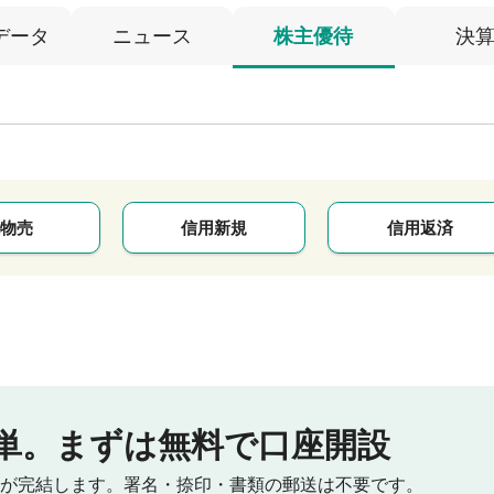
データ
ニュース
株主優待
決
物売
信用新規
信用返済
単。
まずは無料で口座開設
が完結します。
署名・捺印・書類の郵送は不要です。