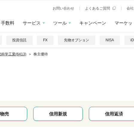
お問い合わせ
よくあるご質問
会社
手数料
サービス
ツール
キャンペーン
マーケッ
投資信託
FX
先物オプション
NISA
i
科学工業(6413)
株主優待
物売
信用新規
信用返済