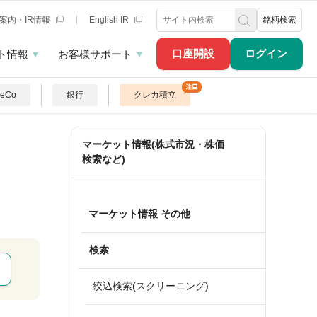
案内・IR情報
English IR
銘柄検索
口座開設
ログイン
ト情報
お客様サポート
DeCo
銀行
クレカ積立
マーケット情報(株式市況・株価
検索など)
マーケット情報 その他
検索
絞込検索(スクリーニング)