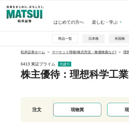
はじめての方へ
楽しむ・学ぶ
商品一覧
日本株
米国株
松井証券ホーム
マーケット情報(株式市況・株価検索など)
理想
6413 東証プライム
売建可
株主優待
：理想科学工業
注文
現物買
現