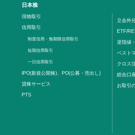
日本株
現物取引
立会外
信用取引
ETF/RE
制度信用・無期限信用取引
逆指値
短期信用取引
ベストマ
一日信用取引
クロス
IPO(新規公開株)、PO(公募・売出し)
総合口
貸株サービス
お取引
PTS