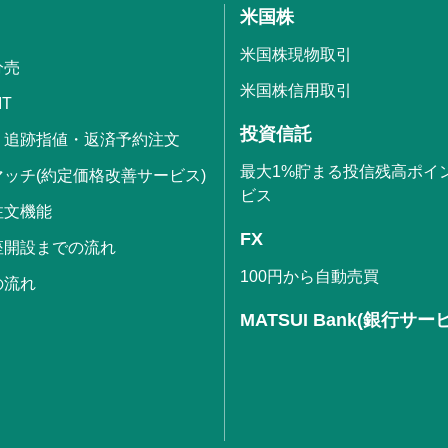
米国株
米国株現物取引
分売
米国株信用取引
IT
投資信託
・追跡指値・返済予約注文
最大1%貯まる投信残高ポイ
ッチ(約定価格改善サービス)
ビス
注文機能
FX
座開設までの流れ
100円から自動売買
の流れ
MATSUI Bank(銀行サー