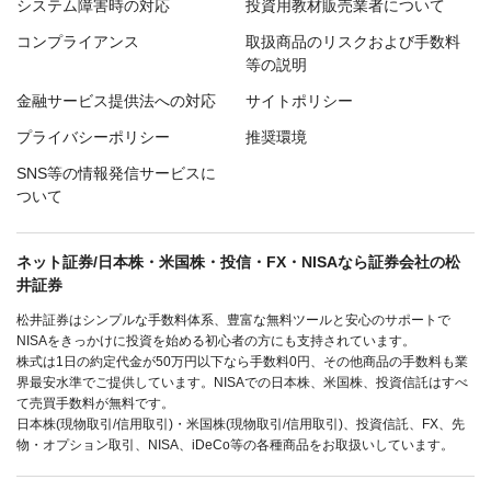
システム障害時の対応
投資用教材販売業者について
コンプライアンス
取扱商品のリスクおよび手数料
等の説明
金融サービス提供法への対応
サイトポリシー
プライバシーポリシー
推奨環境
SNS等の情報発信サービスに
ついて
ネット証券/日本株・米国株・投信・FX・NISAなら証券会社の松
井証券
松井証券はシンプルな手数料体系、豊富な無料ツールと安心のサポートで
NISAをきっかけに投資を始める初心者の方にも支持されています。
株式は1日の約定代金が50万円以下なら手数料0円、その他商品の手数料も業
界最安水準でご提供しています。NISAでの日本株、米国株、投資信託はすべ
て売買手数料が無料です。
日本株(現物取引/信用取引)・米国株(現物取引/信用取引)、投資信託、FX、先
物・オプション取引、NISA、iDeCo等の各種商品をお取扱いしています。