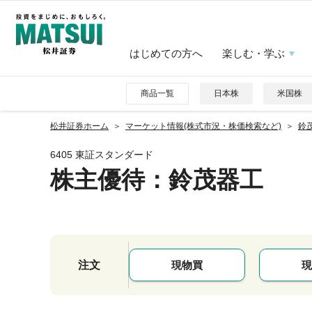
はじめての方へ
楽しむ・学ぶ
商品一覧
日本株
米国株
松井証券ホーム
マーケット情報(株式市況・株価検索など)
鈴茂
6405 東証スタンダード
株主優待
：鈴茂器工
注文
現物買
現