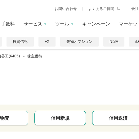
お問い合わせ
よくあるご質問
会社
手数料
サービス
ツール
キャンペーン
マーケッ
投資信託
FX
先物オプション
NISA
i
器工(6405)
株主優待
物売
信用新規
信用返済