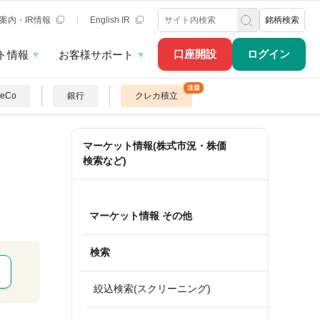
案内・IR情報
English IR
銘柄検索
口座開設
ログイン
ト情報
お客様サポート
DeCo
銀行
クレカ積立
マーケット情報(株式市況・株価
検索など)
マーケット情報 その他
検索
絞込検索(スクリーニング)