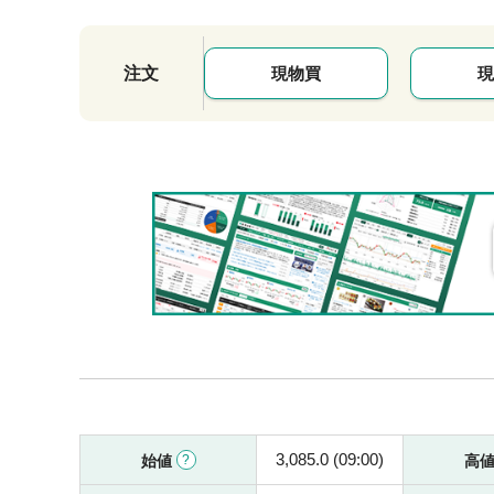
注文
現物買
現
3,085.0 (09:00)
始値
高