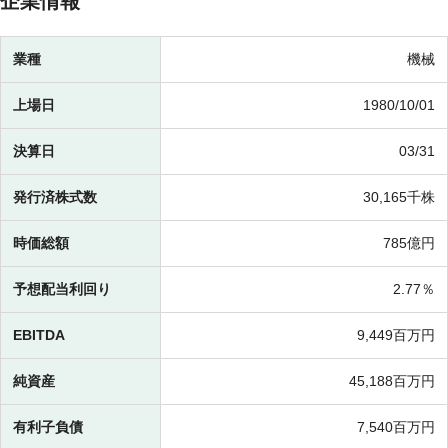
企業情報
業種
機械
上場日
1980/10/01
決算日
03/31
発行済株式数
30,165千株
時価総額
785億円
予想配当利回り
2.77％
EBITDA
9,449百万円
純資産
45,188百万円
有利子負債
7,540百万円