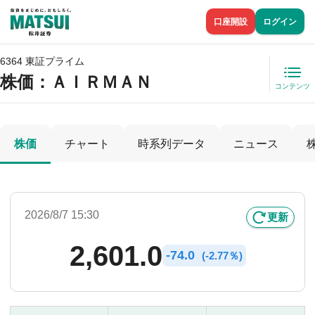
口座開設
ログイン
6364 東証プライム
株価
：ＡＩＲＭＡＮ
コンテンツ
株価
チャート
時系列データ
ニュース
2026/8/7 15:30
更新
2,601.0
-
74.0
(
-
2.77％)