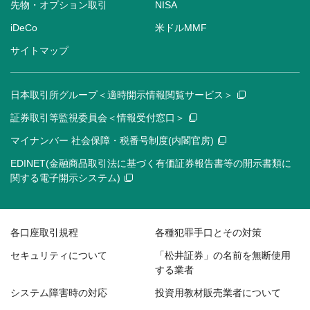
先物・オプション取引
NISA
iDeCo
米ドルMMF
サイトマップ
日本取引所グループ＜適時開示情報閲覧サービス＞
証券取引等監視委員会＜情報受付窓口＞
マイナンバー 社会保障・税番号制度(内閣官房)
EDINET(金融商品取引法に基づく有価証券報告書等の開示書類に
関する電子開示システム)
各口座取引規程
各種犯罪手口とその対策
セキュリティについて
「松井証券」の名前を無断使用
する業者
システム障害時の対応
投資用教材販売業者について