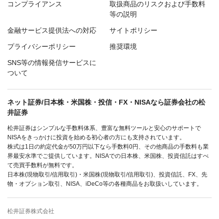
コンプライアンス
取扱商品のリスクおよび手数料
等の説明
金融サービス提供法への対応
サイトポリシー
プライバシーポリシー
推奨環境
SNS等の情報発信サービスに
ついて
ネット証券/日本株・米国株・投信・FX・NISAなら証券会社の松
井証券
松井証券はシンプルな手数料体系、豊富な無料ツールと安心のサポートで
NISAをきっかけに投資を始める初心者の方にも支持されています。
株式は1日の約定代金が50万円以下なら手数料0円、その他商品の手数料も業
界最安水準でご提供しています。NISAでの日本株、米国株、投資信託はすべ
て売買手数料が無料です。
日本株(現物取引/信用取引)・米国株(現物取引/信用取引)、投資信託、FX、先
物・オプション取引、NISA、iDeCo等の各種商品をお取扱いしています。
松井証券株式会社