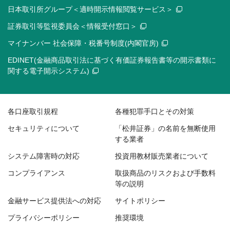
日本取引所グループ＜適時開示情報閲覧サービス＞
証券取引等監視委員会＜情報受付窓口＞
マイナンバー 社会保障・税番号制度(内閣官房)
EDINET(金融商品取引法に基づく有価証券報告書等の開示書類に
関する電子開示システム)
各口座取引規程
各種犯罪手口とその対策
セキュリティについて
「松井証券」の名前を無断使用
する業者
システム障害時の対応
投資用教材販売業者について
コンプライアンス
取扱商品のリスクおよび手数料
等の説明
金融サービス提供法への対応
サイトポリシー
プライバシーポリシー
推奨環境