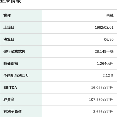
企業情報
業種
機械
上場日
1982/02/01
決算日
06/30
発行済株式数
28,149千株
時価総額
1,264億円
予想配当利回り
2.12％
EBITDA
16,028百万円
純資産
107,930百万円
有利子負債
3,696百万円