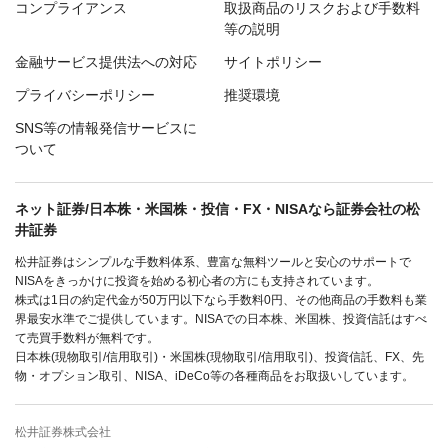
コンプライアンス
取扱商品のリスクおよび手数料
等の説明
金融サービス提供法への対応
サイトポリシー
プライバシーポリシー
推奨環境
SNS等の情報発信サービスに
ついて
ネット証券/日本株・米国株・投信・FX・NISAなら証券会社の松
井証券
松井証券はシンプルな手数料体系、豊富な無料ツールと安心のサポートで
NISAをきっかけに投資を始める初心者の方にも支持されています。
株式は1日の約定代金が50万円以下なら手数料0円、その他商品の手数料も業
界最安水準でご提供しています。NISAでの日本株、米国株、投資信託はすべ
て売買手数料が無料です。
日本株(現物取引/信用取引)・米国株(現物取引/信用取引)、投資信託、FX、先
物・オプション取引、NISA、iDeCo等の各種商品をお取扱いしています。
松井証券株式会社