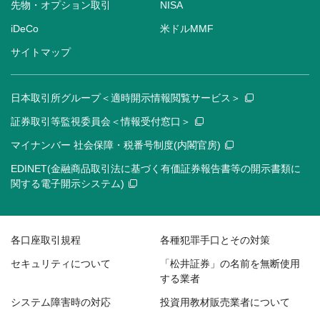
先物・オプション取引
NISA
iDeCo
米ドルMMF
サイトマップ
日本取引所グループ＜適時開示情報閲覧サービス＞
証券取引等監視委員会＜情報受付窓口＞
マイナンバー 社会保障・税番号制度(内閣官房)
EDINET(金融商品取引法に基づく有価証券報告書等の開示書類に
関する電子開示システム)
各口座取引規程
各種犯罪手口とその対策
セキュリティについて
「松井証券」の名前を無断使用
する業者
システム障害時の対応
投資用教材販売業者について