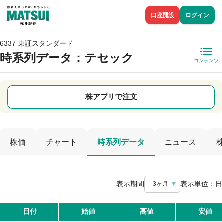
口座開設
ログイン
6337 東証スタンダード
時系列データ
：テセック
コンテンツ
株アプリで注文
株価
チャート
時系列データ
ニュース
表示期間
表示単位：
日
3ヶ月
日付
始値
高値
安値