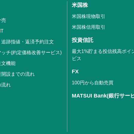
米国株
米国株現物取引
分売
米国株信用取引
IT
投資信託
・追跡指値・返済予約注文
最大1%貯まる投信残高ポイ
ッチ(約定価格改善サービス)
ビス
注文機能
FX
座開設までの流れ
100円から自動売買
の流れ
MATSUI Bank(銀行サー