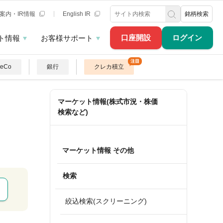
案内・IR情報
English IR
銘柄検索
口座開設
ログイン
ト情報
お客様サポート
DeCo
銀行
クレカ積立
マーケット情報(株式市況・株価
検索など)
マーケット情報 その他
検索
絞込検索(スクリーニング)