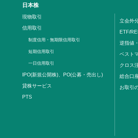
日本株
現物取引
立会外
信用取引
ETF/RE
制度信用・無期限信用取引
逆指値
短期信用取引
ベストマ
一日信用取引
クロス
IPO(新規公開株)、PO(公募・売出し)
総合口
貸株サービス
お取引
PTS