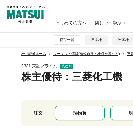
はじめての方へ
楽しむ・学ぶ
商品一覧
日本株
米国株
松井証券ホーム
マーケット情報(株式市況・株価検索など)
三菱
6331 東証プライム
売建可
株主優待
：三菱化工機
注文
現物買
現