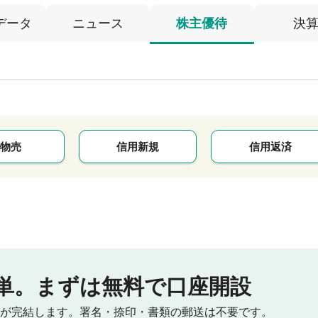
データ
ニュース
株主優待
決
物売
信用新規
信用返済
単。
まずは無料で口座開設
が完結します。
署名・捺印・書類の郵送は不要です。