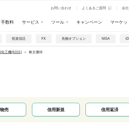
お問い合わせ
よくあるご質問
会社
手数料
サービス
ツール
キャンペーン
マーケッ
投資信託
FX
先物オプション
NISA
i
化工機(6331)
株主優待
物売
信用新規
信用返済