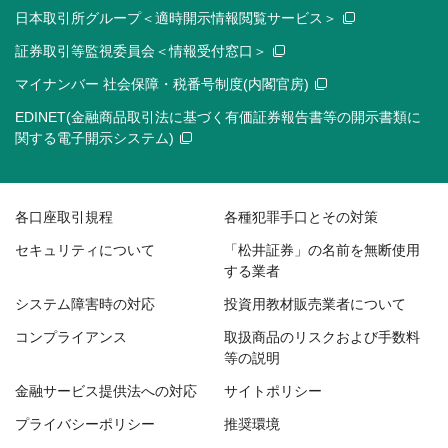
日本取引所グループ＜適時開示情報閲覧サービス＞
証券取引等監視委員会＜情報受付窓口＞
マイナンバー 社会保障・税番号制度(内閣官房)
EDINET(金融商品取引法に基づく有価証券報告書等の開示書類に
関する電子開示システム)
各口座取引規程
各種犯罪手口とその対策
セキュリティについて
「松井証券」の名前を無断使用
する業者
システム障害時の対応
投資用教材販売業者について
コンプライアンス
取扱商品のリスクおよび手数料
等の説明
金融サービス提供法への対応
サイトポリシー
プライバシーポリシー
推奨環境