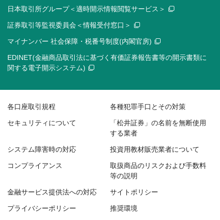
日本取引所グループ＜適時開示情報閲覧サービス＞
証券取引等監視委員会＜情報受付窓口＞
マイナンバー 社会保障・税番号制度(内閣官房)
EDINET(金融商品取引法に基づく有価証券報告書等の開示書類に
関する電子開示システム)
各口座取引規程
各種犯罪手口とその対策
セキュリティについて
「松井証券」の名前を無断使用
する業者
システム障害時の対応
投資用教材販売業者について
コンプライアンス
取扱商品のリスクおよび手数料
等の説明
金融サービス提供法への対応
サイトポリシー
プライバシーポリシー
推奨環境