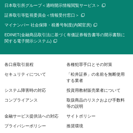
日本取引所グループ＜適時開示情報閲覧サービス＞
証券取引等監視委員会＜情報受付窓口＞
マイナンバー 社会保障・税番号制度(内閣官房)
EDINET(金融商品取引法に基づく有価証券報告書等の開示書類に
関する電子開示システム)
各口座取引規程
各種犯罪手口とその対策
セキュリティについて
「松井証券」の名前を無断使用
する業者
システム障害時の対応
投資用教材販売業者について
コンプライアンス
取扱商品のリスクおよび手数料
等の説明
金融サービス提供法への対応
サイトポリシー
プライバシーポリシー
推奨環境