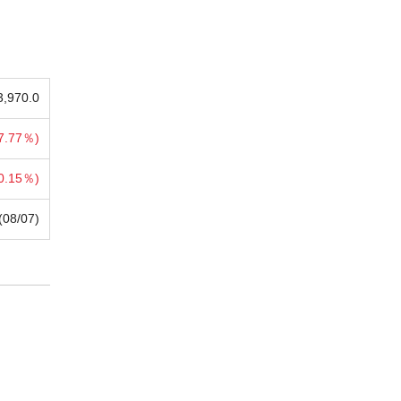
3,970.0
7.77％)
0.15％)
(08/07)