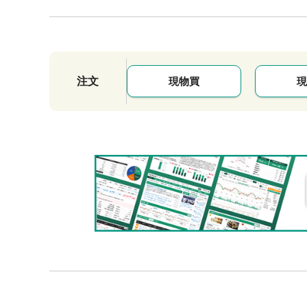
注文
現物買
現