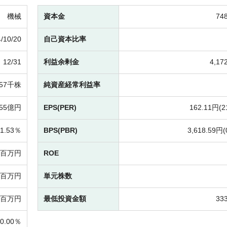
機械
資本金
74
/10/20
自己資本比率
12/31
利益余剰金
4,1
657千株
純資産経常利益率
55億円
EPS(PER)
162.11円(
2
1.53％
BPS(PBR)
3,618.59円(
9百万円
ROE
40百万円
単元株数
0百万円
最低投資金額
33
0.00％