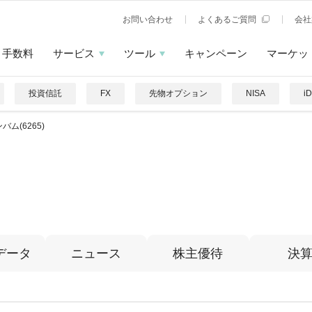
お問い合わせ
よくあるご質問
会社
手数料
サービス
ツール
キャンペーン
マーケッ
投資信託
FX
先物オプション
NISA
i
バム(6265)
データ
ニュース
株主優待
決