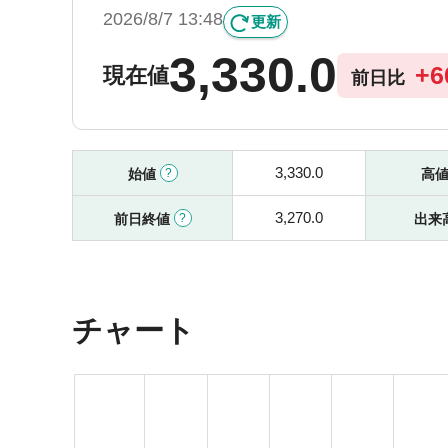
2026/8/7 13:48
更新
3,330.0
+
6
現在値
前日比
3,330.0
始値
高
3,270.0
前日終値
出来
チャート