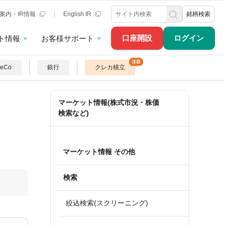
案内・IR情報
English IR
銘柄検索
口座開設
ログイン
ト情報
お客様サポート
DeCo
銀行
クレカ積立
マーケット情報(株式市況・株価
検索など)
マーケット情報 その他
検索
算
絞込検索(スクリーニング)