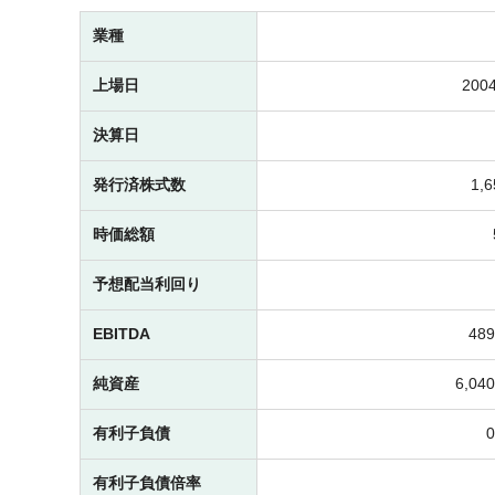
業種
上場日
2004
決算日
発行済株式数
1,
時価総額
予想配当利回り
EBITDA
48
純資産
6,0
有利子負債
有利子負債倍率