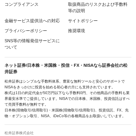
コンプライアンス
取扱商品のリスクおよび手数料
等の説明
金融サービス提供法への対応
サイトポリシー
プライバシーポリシー
推奨環境
SNS等の情報発信サービスに
ついて
ネット証券/日本株・米国株・投信・FX・NISAなら証券会社の松
井証券
松井証券はシンプルな手数料体系、豊富な無料ツールと安心のサポートで
NISAをきっかけに投資を始める初心者の方にも支持されています。
株式は1日の約定代金が50万円以下なら手数料0円、その他商品の手数料も業
界最安水準でご提供しています。NISAでの日本株、米国株、投資信託はすべ
て売買手数料が無料です。
日本株(現物取引/信用取引)・米国株(現物取引/信用取引)、投資信託、FX、先
物・オプション取引、NISA、iDeCo等の各種商品をお取扱いしています。
松井証券株式会社