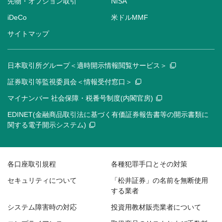
先物・オプション取引
NISA
iDeCo
米ドルMMF
サイトマップ
日本取引所グループ＜適時開示情報閲覧サービス＞
証券取引等監視委員会＜情報受付窓口＞
マイナンバー 社会保障・税番号制度(内閣官房)
EDINET(金融商品取引法に基づく有価証券報告書等の開示書類に
関する電子開示システム)
各口座取引規程
各種犯罪手口とその対策
セキュリティについて
「松井証券」の名前を無断使用
する業者
システム障害時の対応
投資用教材販売業者について