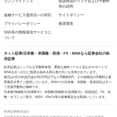
コンプライアンス
取扱商品のリスクおよび手数料
等の説明
金融サービス提供法への対応
サイトポリシー
プライバシーポリシー
推奨環境
SNS等の情報発信サービスに
ついて
ネット証券/日本株・米国株・投信・FX・NISAなら証券会社の松
井証券
松井証券はシンプルな手数料体系、豊富な無料ツールと安心のサポートで
NISAをきっかけに投資を始める初心者の方にも支持されています。
株式は1日の約定代金が50万円以下なら手数料0円、その他商品の手数料も業
界最安水準でご提供しています。NISAでの日本株、米国株、投資信託はすべ
て売買手数料が無料です。
日本株(現物取引/信用取引)・米国株(現物取引/信用取引)、投資信託、FX、先
物・オプション取引、NISA、iDeCo等の各種商品をお取扱いしています。
松井証券株式会社