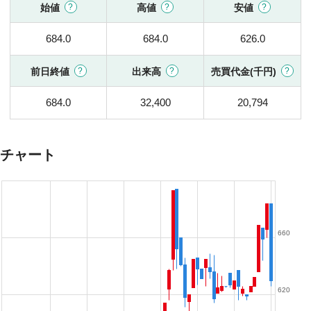
始値
高値
安値
684.0
684.0
626.0
前日終値
出来高
売買代金(千円)
684.0
32,400
20,794
チャート
660
620