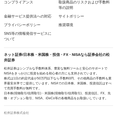
コンプライアンス
取扱商品のリスクおよび手数料
等の説明
金融サービス提供法への対応
サイトポリシー
プライバシーポリシー
推奨環境
SNS等の情報発信サービスに
ついて
ネット証券/日本株・米国株・投信・FX・NISAなら証券会社の松
井証券
松井証券はシンプルな手数料体系、豊富な無料ツールと安心のサポートで
NISAをきっかけに投資を始める初心者の方にも支持されています。
株式は1日の約定代金が50万円以下なら手数料0円、その他商品の手数料も業
界最安水準でご提供しています。NISAでの日本株、米国株、投資信託はすべ
て売買手数料が無料です。
日本株(現物取引/信用取引)・米国株(現物取引/信用取引)、投資信託、FX、先
物・オプション取引、NISA、iDeCo等の各種商品をお取扱いしています。
松井証券株式会社