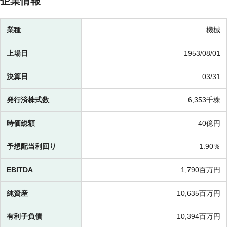
企業情報
業種
機械
上場日
1953/08/01
決算日
03/31
発行済株式数
6,353千株
時価総額
40億円
予想配当利回り
1.90％
EBITDA
1,790百万円
純資産
10,635百万円
有利子負債
10,394百万円