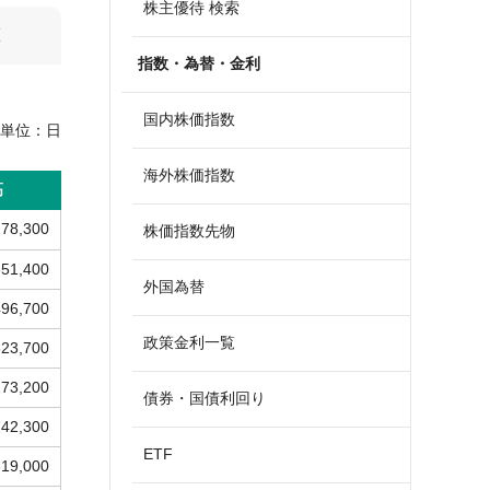
株主優待 検索
算
指数・為替・金利
国内株価指数
単位：
日
海外株価指数
高
278,300
株価指数先物
351,400
外国為替
496,700
政策金利一覧
523,700
273,200
債券・国債利回り
742,300
ETF
319,000