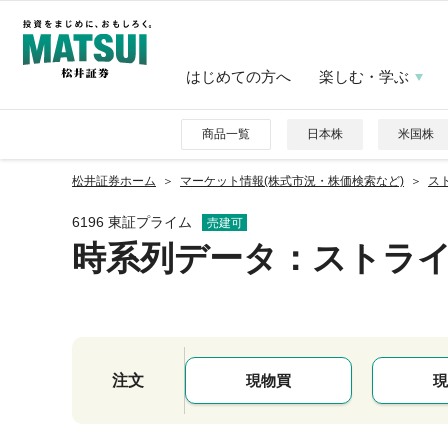
はじめての方へ
楽しむ・学ぶ
商品一覧
日本株
米国株
松井証券ホーム
マーケット情報(株式市況・株価検索など)
スト
6196 東証プライム
売建可
時系列データ
：ストラ
注文
現物買
現