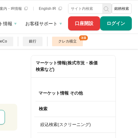
案内・IR情報
English IR
銘柄検索
口座開設
ログイン
ト情報
お客様サポート
DeCo
銀行
クレカ積立
マーケット情報(株式市況・株価
検索など)
マーケット情報 その他
検索
絞込検索(スクリーニング)